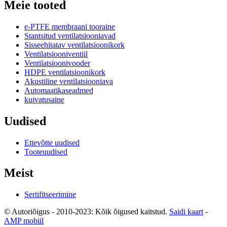
Meie tooted
e-PTFE membraani tooraine
Stantsitud ventilatsiooniavad
Sisseehitatav ventilatsioonikork
Ventilatsiooniventiil
Ventilatsioonivooder
HDPE ventilatsioonikork
Akustiline ventilatsiooniava
Automaatikaseadmed
kuivatusaine
Uudised
Ettevõtte uudised
Tooteuudised
Meist
Sertifitseerimine
© Autoriõigus - 2010-2023: Kõik õigused kaitstud.
Saidi kaart
-
AMP mobiil