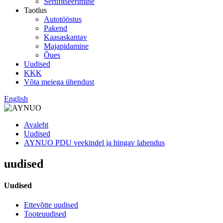
Sertifitseerimine
Taotlus
Autotööstus
Pakend
Kaasaskantav
Majapidamine
Õues
Uudised
KKK
Võta meiega ühendust
English
Avaleht
Uudised
AYNUO PDU veekindel ja hingav lahendus
uudised
Uudised
Ettevõtte uudised
Tooteuudised