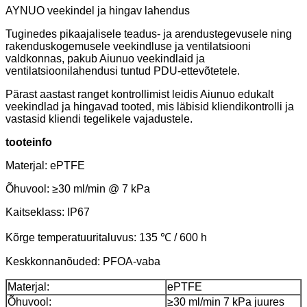
AYNUO veekindel ja hingav lahendus
Tuginedes pikaajalisele teadus- ja arendustegevusele ning
rakenduskogemusele veekindluse ja ventilatsiooni
valdkonnas, pakub Aiunuo veekindlaid ja
ventilatsioonilahendusi tuntud PDU-ettevõtetele.
Pärast aastast ranget kontrollimist leidis Aiunuo edukalt
veekindlad ja hingavad tooted, mis läbisid kliendikontrolli ja
vastasid kliendi tegelikele vajadustele.
tooteinfo
Materjal: ePTFE
Õhuvool: ≥30 ml/min @ 7 kPa
Kaitseklass: IP67
Kõrge temperatuuritaluvus: 135 ℃ / 600 h
Keskkonnanõuded: PFOA-vaba
Materjal:
ePTFE
Õhuvool:
≥30 ml/min 7 kPa juures