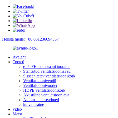
Helista meile: +86 051236694357
Avaleht
Tooted
e-PTFE membraani tooraine
Stantsitud ventilatsiooniavad
Sisseehitatav ventilatsioonikork
Ventilatsiooniventiil
Ventilatsioonivooder
HDPE ventilatsioonikork
Akustiline ventilatsiooniava
Automaatikaseadmed
kuivatusaine
video
Meist