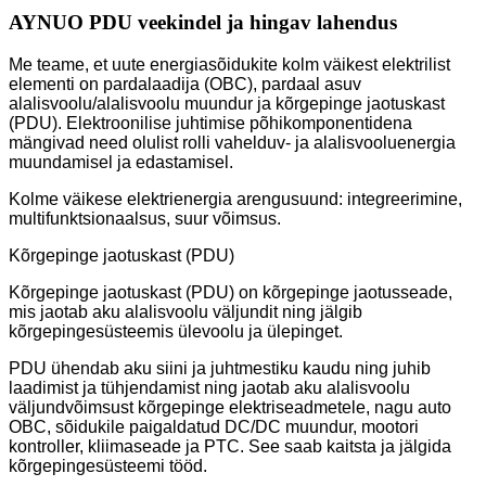
AYNUO PDU veekindel ja hingav lahendus
Me teame, et uute energiasõidukite kolm väikest elektrilist
elementi on pardalaadija (OBC), pardaal asuv
alalisvoolu/alalisvoolu muundur ja kõrgepinge jaotuskast
(PDU). Elektroonilise juhtimise põhikomponentidena
mängivad need olulist rolli vahelduv- ja alalisvooluenergia
muundamisel ja edastamisel.
Kolme väikese elektrienergia arengusuund: integreerimine,
multifunktsionaalsus, suur võimsus.
Kõrgepinge jaotuskast (PDU)
Kõrgepinge jaotuskast (PDU) on kõrgepinge jaotusseade,
mis jaotab aku alalisvoolu väljundit ning jälgib
kõrgepingesüsteemis ülevoolu ja ülepinget.
PDU ühendab aku siini ja juhtmestiku kaudu ning juhib
laadimist ja tühjendamist ning jaotab aku alalisvoolu
väljundvõimsust kõrgepinge elektriseadmetele, nagu auto
OBC, sõidukile paigaldatud DC/DC muundur, mootori
kontroller, kliimaseade ja PTC. See saab kaitsta ja jälgida
kõrgepingesüsteemi tööd.