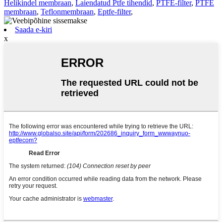
Helikindel membraan
,
Laiendatud Ptfe tihendid
,
PTFE-filter
,
PTFE
membraan
,
Teflonmembraan
,
Eptfe-filter
,
Saada e-kiri
x